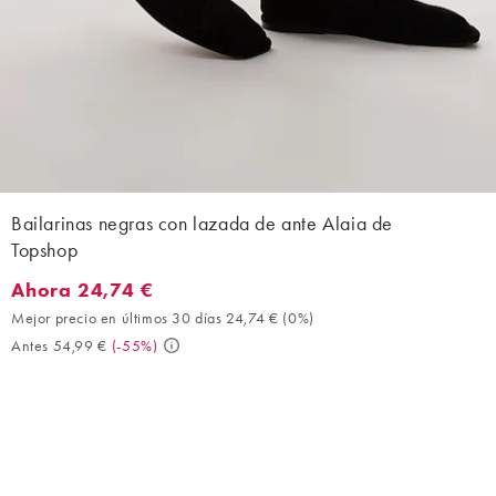
Bailarinas negras con lazada de ante Alaia de
Topshop
Ahora 24,74 €
Ahora 24,74 €. Mejor precio en últimos 30 días 24,74 € (0%). An
Mejor precio en últimos 30 días 24,74 €
(
0%
)
Antes 54,99 €
(
-55%
)