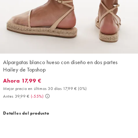
Alpargatas blanco hueso con diseño en dos partes
Hailey de Topshop
Ahora 17,99 €
Ahora 17,99 €. Mejor precio en últimos 30 días 17,99 € (0%). An
Mejor precio en últimos 30 días 17,99 €
(
0%
)
Antes 39,99 €
(
-55%
)
Detalles del producto