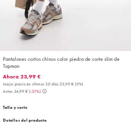
Pantalones cortos chinos color piedra de corte slim de
Topman
Ahora 23,99 €
Ahora 23,99 €. Mejor precio en últimos 30 días 23,99 € (0%). An
Mejor precio en últimos 30 días 23,99 €
(
0%
)
Antes 34,99 €
(
-31%
)
Talla y corte
Detalles del producto