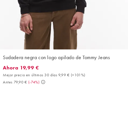
Sudadera negra con logo apilado de Tommy Jeans
Ahora 19,99 €
Ahora 19,99 €. Mejor precio en últimos 30 días 9,99 € (+101%). 
Mejor precio en últimos 30 días 9,99 €
(
+101%
)
Antes 79,90 €
(
-74%
)