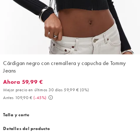
Cárdigan negro con cremallera y capucha de Tommy
Jeans
Ahora 59,99 €
Ahora 59,99 €. Mejor precio en últimos 30 días 59,99 € (0%). A
Mejor precio en últimos 30 días 59,99 €
(
0%
)
Antes 109,90 €
(
-45%
)
Talla y corte
Detalles del producto