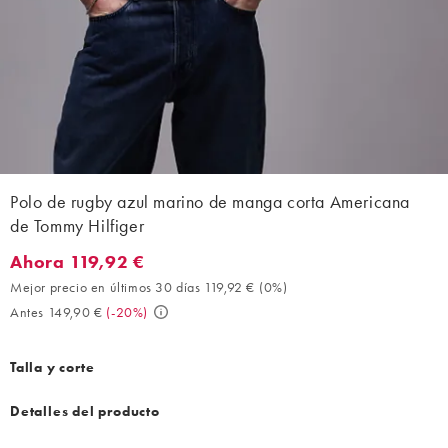
Polo de rugby azul marino de manga corta Americana
de Tommy Hilfiger
Ahora 119,92 €
Ahora 119,92 €. Mejor precio en últimos 30 días 119,92 € (0%). 
Mejor precio en últimos 30 días 119,92 €
(
0%
)
Antes 149,90 €
(
-20%
)
Talla y corte
Detalles del producto