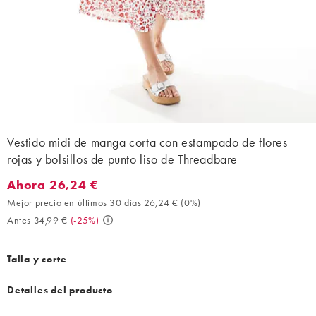
Vestido midi de manga corta con estampado de flores
rojas y bolsillos de punto liso de Threadbare
Ahora 26,24 €
Ahora 26,24 €. Mejor precio en últimos 30 días 26,24 € (0%). An
Mejor precio en últimos 30 días 26,24 €
(
0%
)
Antes 34,99 €
(
-25%
)
Talla y corte
Detalles del producto