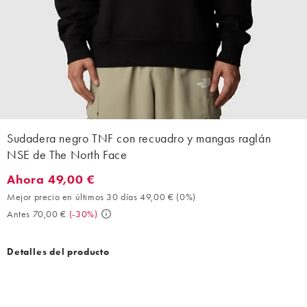
Sudadera negro TNF con recuadro y mangas raglán
NSE de The North Face
Ahora 49,00 €
Ahora 49,00 €. Mejor precio en últimos 30 días 49,00 € (0%). A
Mejor precio en últimos 30 días 49,00 €
(
0%
)
Antes 70,00 €
(
-30%
)
Detalles del producto