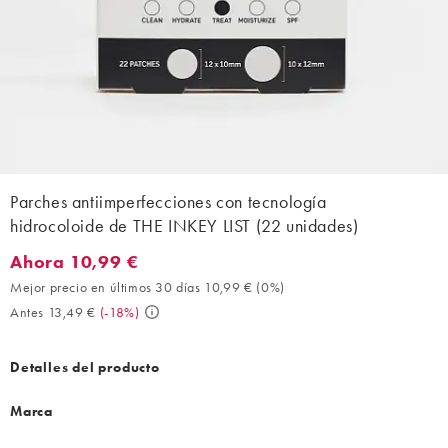
Parches antiimperfecciones con tecnología
hidrocoloide de THE INKEY LIST (22 unidades)
Ahora 10,99 €
Ahora 10,99 €. Mejor precio en últimos 30 días 10,99 € (0%). An
Mejor precio en últimos 30 días 10,99 €
(
0%
)
Antes 13,49 €
(
-18%
)
Detalles del producto
Marca