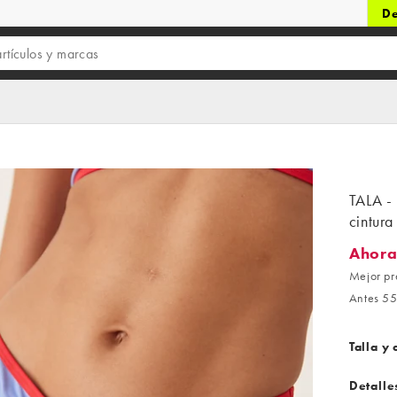
De
TALA - 
cintura
Ahora
Ahora 2
Mejor pr
Antes 55
Talla y 
Detalle