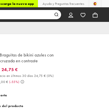
scarga la nueva app
Ayuda y Preguntas frecuentes
Braguitas de bikini azules con
 cruzada en contraste
 24,75 €
4,75 €. Mejor precio en últimos 30 días 24,75 € (0%). Antes 55,0
ecio en últimos 30 días 24,75 €
(
0%
)
,00 €
(
-55%
)
corte
s del producto