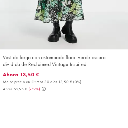
Vestido largo con estampado floral verde oscuro
dividido de Reclaimed Vintage Inspired
Ahora 13,50 €
Ahora 13,50 €. Mejor precio en últimos 30 días 13,50 € (0%). An
Mejor precio en últimos 30 días 13,50 €
(
0%
)
Antes 65,95 €
(
-79%
)