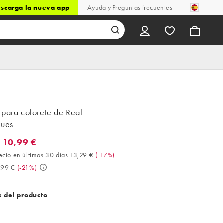
scarga la nueva app
Ayuda y Preguntas frecuentes
 para colorete de Real
ques
 10,99 €
0,99 €. Mejor precio en últimos 30 días 13,29 € (-17%). Antes 13,
ecio en últimos 30 días 13,29 €
(
-17%
)
,99 €
(
-21%
)
s del producto