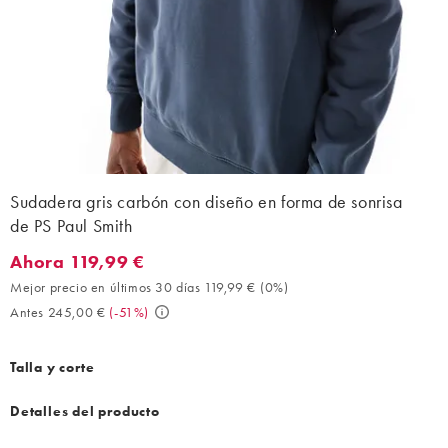
Sudadera gris carbón con diseño en forma de sonrisa
de PS Paul Smith
Ahora 119,99 €
Ahora 119,99 €. Mejor precio en últimos 30 días 119,99 € (0%). 
Mejor precio en últimos 30 días 119,99 €
(
0%
)
Antes 245,00 €
(
-51%
)
Talla y corte
Detalles del producto