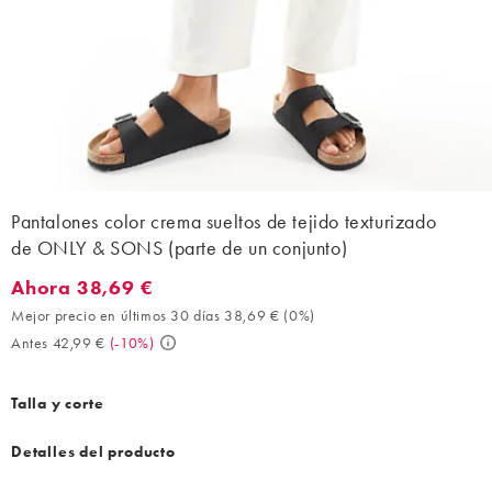
Pantalones color crema sueltos de tejido texturizado
de ONLY & SONS (parte de un conjunto)
Ahora 38,69 €
Ahora 38,69 €. Mejor precio en últimos 30 días 38,69 € (0%). A
Mejor precio en últimos 30 días 38,69 €
(
0%
)
Antes 42,99 €
(
-10%
)
Talla y corte
Detalles del producto