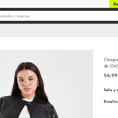
De
Chaque
de Onl
56,99
56,99 
Talla y 
Detalle