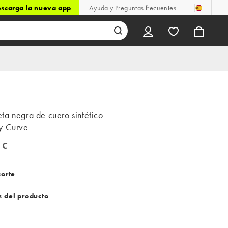
scarga la nueva app
Ayuda y Preguntas frecuentes
ta negra de cuero sintético
y Curve
 €
€
corte
s del producto