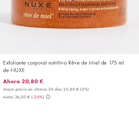
Exfoliante corporal nutritivo Rêve de Miel de 175 ml
de NUXE
Ahora 20,80 €
Ahora 20,80 €. Mejor precio en últimos 30 días 20,80 € (0%). A
Mejor precio en últimos 30 días 20,80 €
(
0%
)
Antes 26,00 €
(
-20%
)