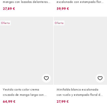
mangas con lazadas delanteras
escalonado con estampado floral
de tejido texturizado de VILA
y mangas voluminosas
27,89 €
59,99 €
(parte de un conjunto)
Oferta
Oferta
Vestido corto color crema
Minifalda blanca escalonada
cruzado de manga larga con
con vuelo y estampado floral de
estampado de lunares de satén
VILA Petite
64,99 €
27,99 €
de VILA