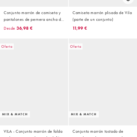
Conjunto marrón de camiseta y
Camiseta marrón plisada de Vila
pantalones de pernera ancha de
(parte de un conjunto)
tejido plisado de Vila
Desde
36,98 €
11,99 €
Oferta
Oferta
MIX & MATCH
MIX & MATCH
VILA - Conjunto marrón de falda
Conjunto marrón tostado de