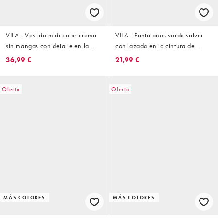
VILA - Vestido midi color crema
VILA - Pantalones verde salvia
sin mangas con detalle en la
con lazada en la cintura de
cintura de punto jacquard
punto texturizado
36,99 €
21,99 €
Oferta
Oferta
MÁS COLORES
MÁS COLORES