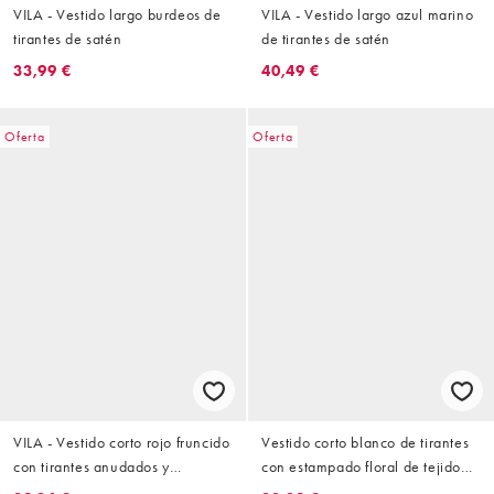
VILA - Vestido largo burdeos de
VILA - Vestido largo azul marino
tirantes de satén
de tirantes de satén
33,99 €
40,49 €
Oferta
Oferta
VILA - Vestido corto rojo fruncido
Vestido corto blanco de tirantes
con tirantes anudados y
con estampado floral de tejido
pantalones cortos ocultos
liso de VILA