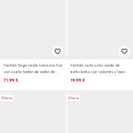
Vestido largo verde luminoso liso
Vestido corto color óxido de
con cuello halter de satén de
estilo boho con volantes y lazada
VILA Petite
en la cintura de plumeti de VILA
71,99 €
19,99 €
Oferta
Oferta