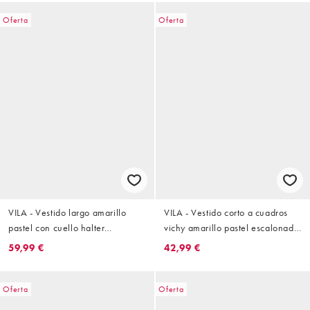
Oferta
Oferta
VILA - Vestido largo amarillo
VILA - Vestido corto a cuadros
pastel con cuello halter
vichy amarillo pastel escalonado
desbocado estilo cascada de
de tejido texturizado
59,99 €
42,99 €
satén
Oferta
Oferta