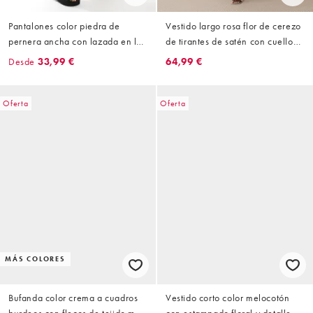
Pantalones color piedra de
Vestido largo rosa flor de cerezo
pernera ancha con lazada en la
de tirantes de satén con cuello
cintura de tacto efecto lino de
desbocado e inserto de encaje
Desde
33,99 €
64,99 €
Vila
de VILA
Oferta
Oferta
MÁS COLORES
Bufanda color crema a cuadros
Vestido corto color melocotón
burdeos con flecos de tejido muy
con estampado floral y detalle de