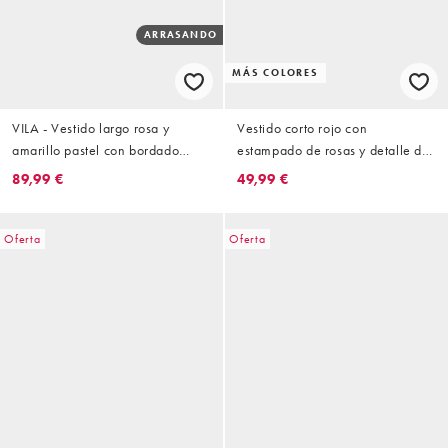
ARRASANDO
MÁS COLORES
VILA - Vestido largo rosa y
Vestido corto rojo con
amarillo pastel con bordado
estampado de rosas y detalle de
floral
volantes de chifón de VILA
89,99 €
49,99 €
Oferta
Oferta