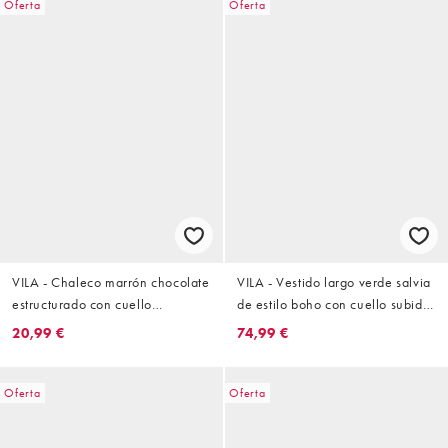
Oferta
Oferta
VILA - Chaleco marrón chocolate
VILA - Vestido largo verde salvia
estructurado con cuello
de estilo boho con cuello subido
cuadrado de punto liso
y lazada en la espalda
20,99 €
74,99 €
Oferta
Oferta