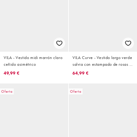
VILA - Vestido midi marrón claro
VILA Curve - Vestido largo verde
ceñido asimétrico
salvia con estampado de rosas y
mangas fluidas
49,99 €
64,99 €
Oferta
Oferta