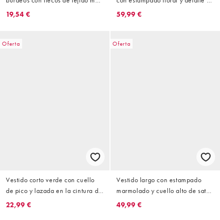
suave de VILA
volantes de encaje enrejado de
19,54 €
59,99 €
Vila
Oferta
Oferta
Vestido corto verde con cuello
Vestido largo con estampado
de pico y lazada en la cintura de
marmolado y cuello alto de satén
Vila
de VILA
22,99 €
49,99 €