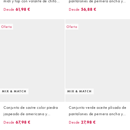
midi y top con volante de chifón
pantalones de pernera ancha y
transparente efecto rugoso
top sin mangas con lazada
Desde
61,98 €
Desde
56,88 €
delantera de tejido texturizado
de VILA
Oferta
Oferta
MIX & MATCH
MIX & MATCH
Conjunto de sastre color piedra
Conjunto verde aceite plisado de
jaspeado de americana y
pantalones de pernera ancha y
pantalones de pernera recta de
camiseta de VILA
Desde
67,98 €
Desde
27,98 €
VILA