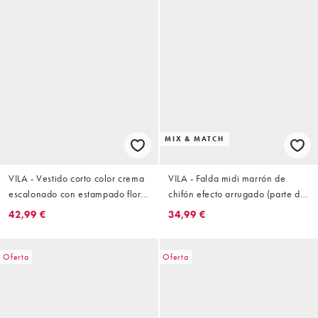
MIX & MATCH
VILA - Vestido corto color crema
VILA - Falda midi marrón de
escalonado con estampado floral
chifón efecto arrugado (parte de
de jardín y cuello halter
un conjunto)
42,99 €
34,99 €
Oferta
Oferta