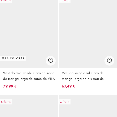
Oferta
Oferta
MÁS COLORES
Vestido midi verde claro cruzado
Vestido largo azul claro de
de manga larga de satén de VILA
manga larga de plumeti de
chifón de VILA
79,99 €
67,49 €
Oferta
Oferta