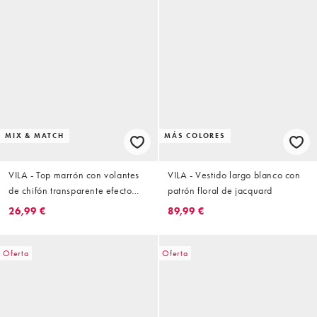
MIX & MATCH
MÁS COLORES
VILA - Top marrón con volantes
VILA - Vestido largo blanco con
de chifón transparente efecto
patrón floral de jacquard
rugoso (parte de un conjunto)
26,99 €
89,99 €
Oferta
Oferta