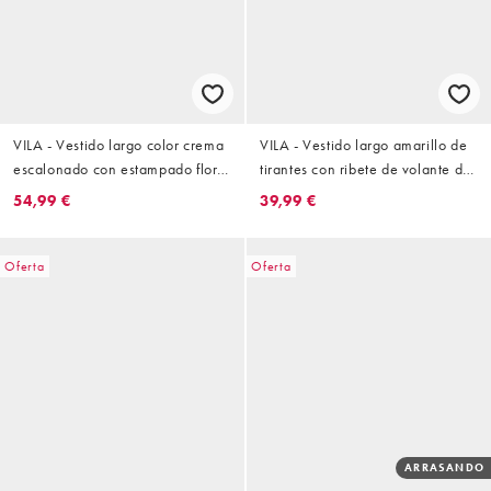
VILA - Vestido largo color crema
VILA - Vestido largo amarillo de
escalonado con estampado floral
tirantes con ribete de volante de
y cuello halter
algodón
54,99 €
39,99 €
Oferta
Oferta
ARRASANDO