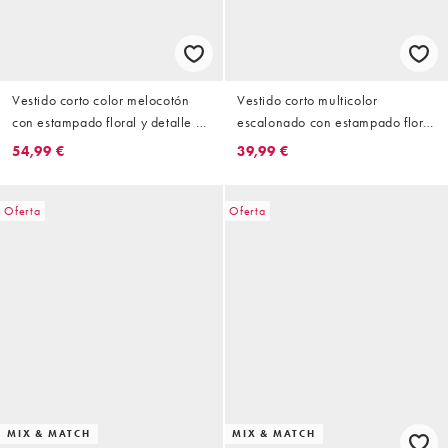
Vestido corto color melocotón
Vestido corto multicolor
con estampado floral y detalle de
escalonado con estampado floral
volante de encaje enrejado de
de VILA
54,99 €
39,99 €
VILA Petite
Oferta
Oferta
MIX & MATCH
MIX & MATCH