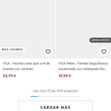
ARRASANDO
MÁS COLORES
VILA - Vestido corto azul surf de
VILA Petite - Vestido largo blanco
tirantes con volantes
escalonado con estampado floral
y mangas voluminosas
52,79 €
57,59 €
Has visto 72 de 498 productos
CARGAR MÁS