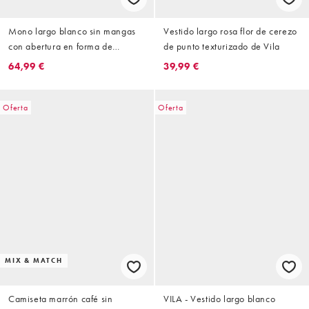
Mono largo blanco sin mangas
Vestido largo rosa flor de cerezo
con abertura en forma de
de punto texturizado de Vila
cerradura en la espalda de VILA
64,99 €
39,99 €
Oferta
Oferta
MIX & MATCH
Camiseta marrón café sin
VILA - Vestido largo blanco