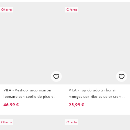
Oferta
Oferta
VILA - Vestido largo marrón
VILA - Top dorado ámbar sin
lobezno con cuello de pico y
mangas con ribetes color crema
lazada lateral
de punto
46,99 €
25,99 €
Oferta
Oferta