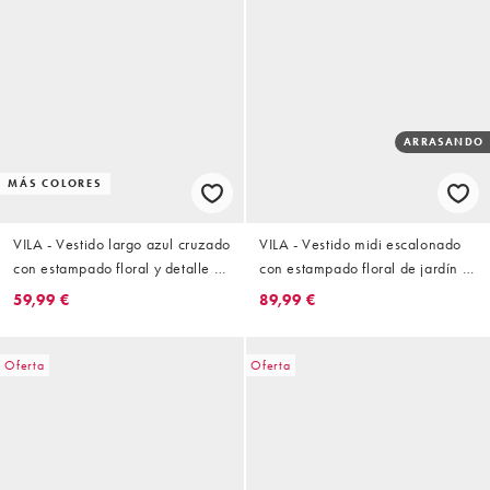
ARRASANDO
MÁS COLORES
VILA - Vestido largo azul cruzado
VILA - Vestido midi escalonado
con estampado floral y detalle de
con estampado floral de jardín y
volantes de plumeti
cuello halter
59,99 €
89,99 €
Oferta
Oferta