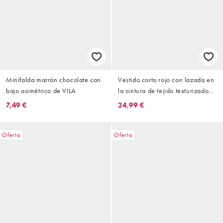
Minifalda marrón chocolate con
Vestido corto rojo con lazada en
bajo asimétrico de VILA
la cintura de tejido texturizado
mullido de VILA Petite
7,49 €
24,99 €
Oferta
Oferta