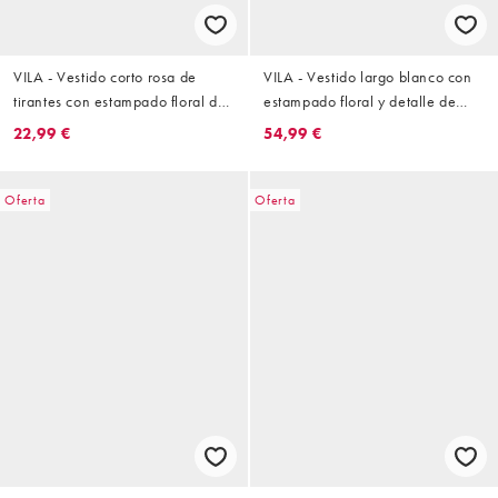
VILA - Vestido corto rosa de
VILA - Vestido largo blanco con
tirantes con estampado floral de
estampado floral y detalle de
tejido liso
volantes de encaje enrejado
22,99 €
54,99 €
Oferta
Oferta