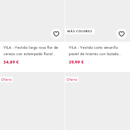
MÁS COLORES
VILA - Vestido largo rosa flor de
VILA - Vestido corto amarillo
cerezo con estampado floral
pastel de tirantes con lazada
llamativo
delantera y ribete de volantes
54,89 €
39,99 €
Oferta
Oferta