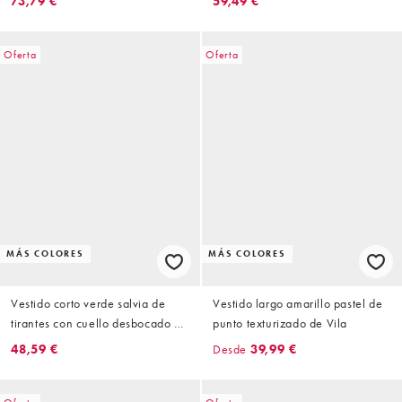
73,79 €
59,49 €
encaje de VILA
volantes de VILA
Oferta
Oferta
MÁS COLORES
MÁS COLORES
Vestido corto verde salvia de
Vestido largo amarillo pastel de
tirantes con cuello desbocado de
punto texturizado de Vila
tejido texturizado de VILA
48,59 €
Desde
39,99 €