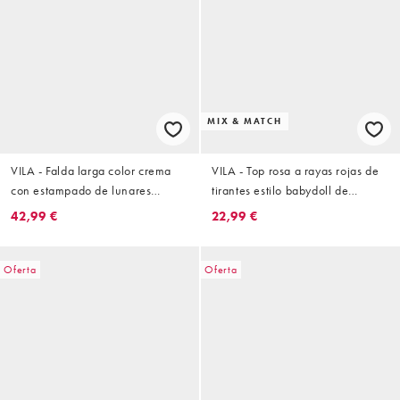
MIX & MATCH
VILA - Falda larga color crema
VILA - Top rosa a rayas rojas de
con estampado de lunares
tirantes estilo babydoll de
negros y ribete de volantes de
algodón (parte de un conjunto)
42,99 €
22,99 €
satén
Oferta
Oferta