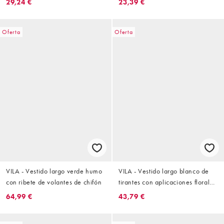
29,24 €
23,39 €
Oferta
Oferta
VILA - Vestido largo verde humo
VILA - Vestido largo blanco de
con ribete de volantes de chifón
tirantes con aplicaciones florales
tridimensionales de tejido
64,99 €
43,79 €
texturizado