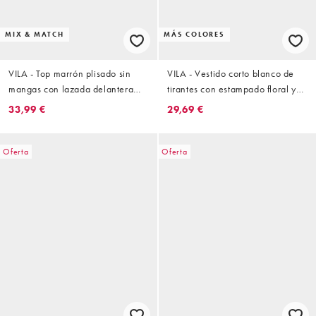
MIX & MATCH
MÁS COLORES
VILA - Top marrón plisado sin
VILA - Vestido corto blanco de
mangas con lazada delantera
tirantes con estampado floral y
(parte de un conjunto)
volantes
33,99 €
29,69 €
Oferta
Oferta