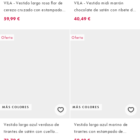
VILA - Vestido largo rosa flor de
VILA - Vestido midi marrón
cerezo cruzado con estampado
chocolate de satén con ribete de
floral y detalle de volante de
encaje
59,99 €
40,49 €
plumeti
Oferta
Oferta
MÁS COLORES
MÁS COLORES
Vestido largo azul verdoso de
Vestido largo azul marino de
tirantes de satén con cuello
tirantes con estampado de
desbocado y aplicación de
lunares, abertura en la falda y