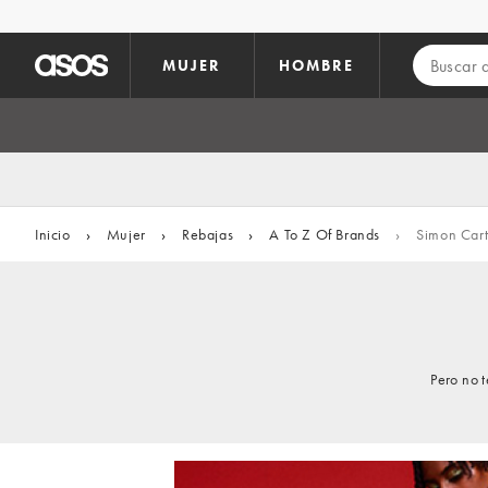
Saltar al contenido principal
MUJER
HOMBRE
Inicio
›
Mujer
›
Rebajas
›
A To Z Of Brands
›
Simon Cart
Pero no 