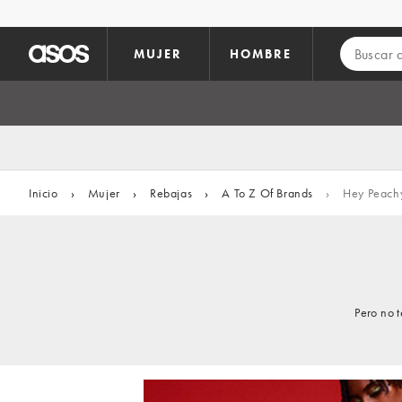
Saltar al contenido principal
MUJER
HOMBRE
Inicio
›
Mujer
›
Rebajas
›
A To Z Of Brands
›
Hey Peach
Pero no 