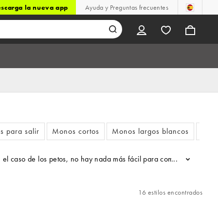
scarga la nueva app
Ayuda y Preguntas frecuentes
 para salir
Monos cortos
Monos largos blancos
Peto
 caso de los petos, no hay nada más fácil para combinar. Juega con 
...
16 estilos encontrados