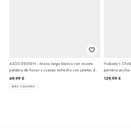
ASOS DESIGN - Mono largo blanco con escote
Nobody's Child 
palabra de honor y cuerpo estrecho con jaretas de
pernera ancha 
lino y algodón
lino
69,99 €
129,99 €
MÁS COLORES