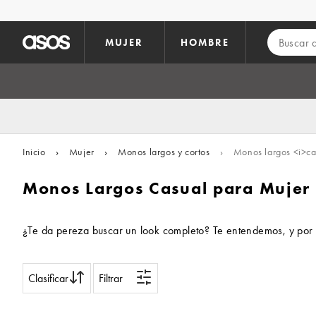
Saltar al contenido principal
MUJER
HOMBRE
Inicio
›
Mujer
›
Monos largos y cortos
›
Monos largos <i>ca
Monos Largos Casual para Mujer
¿Te da pereza buscar un look completo? Te entendemos, y por es
Clasificar
Filtrar