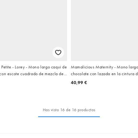
Petite - Lorey - Mono largo caqui de
Mamalicious Maternity - Mono larg
con escote cuadrado de mezcla de
chocolate con lazada en la cintura 
texturizado
40,99 €
Has visto 16 de 16 productos