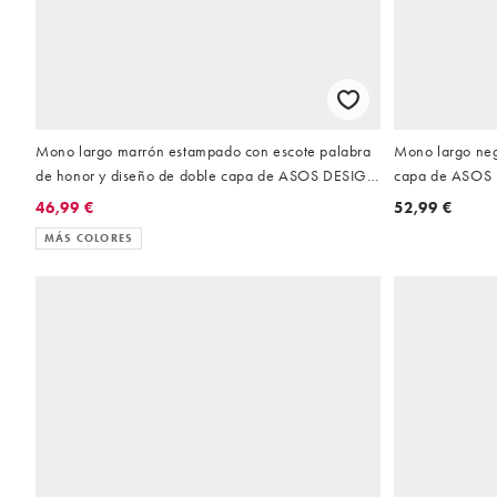
Mono largo marrón estampado con escote palabra
Mono largo neg
de honor y diseño de doble capa de ASOS DESIGN
capa de ASOS
Curve
46,99 €
52,99 €
MÁS COLORES