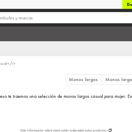
De
sual</i>
Monos largos
Monos largos
o te traemos una selección de monos largos casual para mujer. En el
Más información sobre cómo están ordenados estos productos