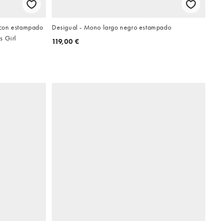
 con estampado
Desigual - Mono largo negro estampado
s Girl
119,00 €