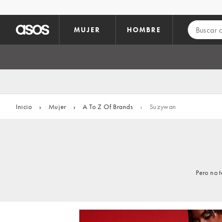
Saltar al contenido principal
MUJER
HOMBRE
Inicio
›
Mujer
›
A To Z Of Brands
›
Suzywan
Pero no 