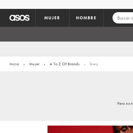
Saltar al contenido principal
MUJER
HOMBRE
Inicio
›
Mujer
›
A To Z Of Brands
›
Siwy
Pero no 