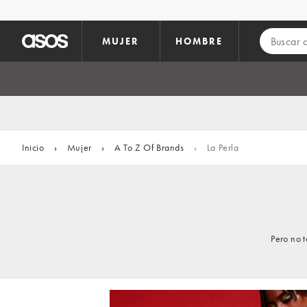
Saltar al contenido principal
MUJER
HOMBRE
Inicio
›
Mujer
›
A To Z Of Brands
›
La Perla
Pero no 