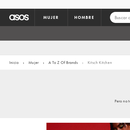
Saltar al contenido principal
MUJER
HOMBRE
Inicio
›
Mujer
›
A To Z Of Brands
›
Kitsch Kitchen
Pero no 