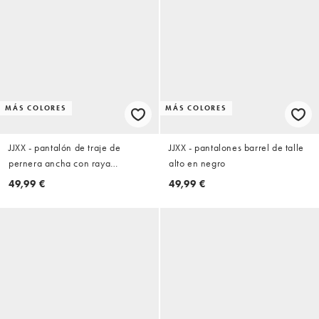
MÁS COLORES
MÁS COLORES
JJXX - pantalón de traje de
JJXX - pantalones barrel de talle
pernera ancha con raya
alto en negro
diplomática en marrón oscuro
49,99 €
49,99 €