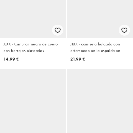
JJXX - Cinturón negro de cuero
JJXX - camiseta holgada con
con herrajes plateados
estampado en la espalda en
blanco roto
14,99 €
21,99 €