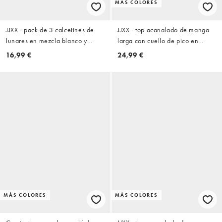
MÁS COLORES
JJXX - pack de 3 calcetines de
JJXX - top acanalado de manga
lunares en mezcla blanco y
larga con cuello de pico en
burdeos
blanco
16,99 €
24,99 €
MÁS COLORES
MÁS COLORES