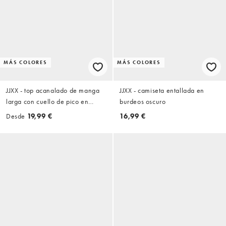
MÁS COLORES
MÁS COLORES
JJXX - top acanalado de manga
JJXX - camiseta entallada en
larga con cuello de pico en
burdeos oscuro
negro
Desde
19,99 €
16,99 €