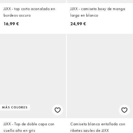
JJXX - top corto acanalado en
JJXX - camiseta boxy de manga
burdeos oscuro
larga en blanco
16,99 €
24,99 €
MÁS COLORES
JJXX - Top de doble capa con
Camiseta blanca entallada con
cuello alto en gris
ribetes azules de JJXX