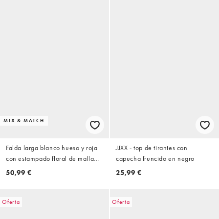
MIX & MATCH
Falda larga blanco hueso y roja
JJXX - top de tirantes con
con estampado floral de malla
capucha fruncido en negro
de JJXX (parte de un conjunto)
50,99 €
25,99 €
Oferta
Oferta