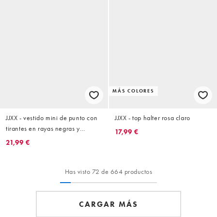
MÁS COLORES
JJXX - vestido mini de punto con
JJXX - top halter rosa claro
tirantes en rayas negras y
17,99 €
blancas
21,99 €
Has visto 72 de 664 productos
CARGAR MÁS