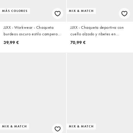
MÁS COLORES
MIX & MATCH
JJXX - Workwear - Chaqueta
JJXX - Chaqueta deportiva con
burdeos oscuro estilo campero
cuello alzado y ribetes en
con solapas de pana
contraste en azul cobalto
39,99 €
70,99 €
MIX & MATCH
MIX & MATCH