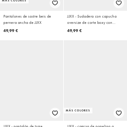
MÁS COLORES
Pantalones de sastre beis de
JJXX - Sudadera con capucha
pernera ancha de JJXX
oversize de corte boxy con
cremallera en gris claro
49,99 €
49,99 €
MÁS COLORES
JJXX - pantalón de traje
JJXX - camisa de popelina a