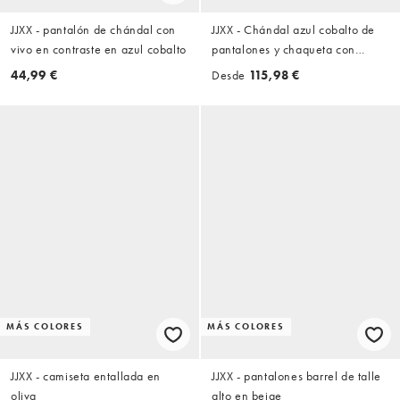
JJXX - pantalón de chándal con
JJXX - Chándal azul cobalto de
vivo en contraste en azul cobalto
pantalones y chaqueta con
cuello alzado y ribetes
44,99 €
Desde
115,98 €
MÁS COLORES
MÁS COLORES
JJXX - camiseta entallada en
JJXX - pantalones barrel de talle
oliva
alto en beige