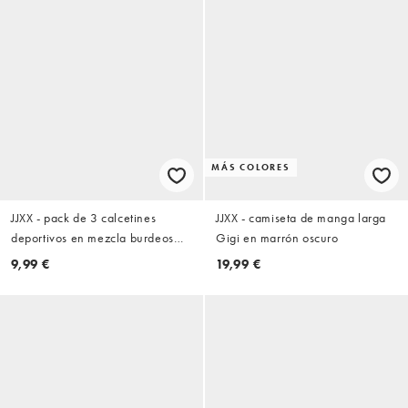
MÁS COLORES
JJXX - pack de 3 calcetines
JJXX - camiseta de manga larga
deportivos en mezcla burdeos
Gigi en marrón oscuro
oscuro
9,99 €
19,99 €