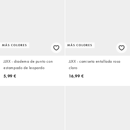
MÁS COLORES
MÁS COLORES
JJXX - diadema de punto con
JJXX - camiseta entallada rosa
estampado de leopardo
claro
5,99 €
16,99 €