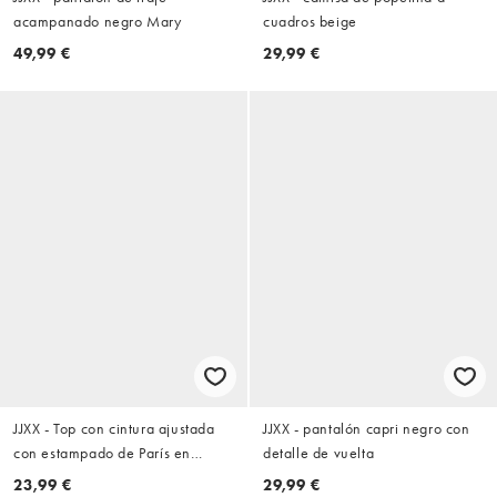
acampanado negro Mary
cuadros beige
49,99 €
29,99 €
JJXX - Top con cintura ajustada
JJXX - pantalón capri negro con
con estampado de París en
detalle de vuelta
blanco
23,99 €
29,99 €