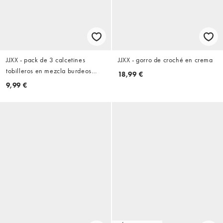
JJXX - pack de 3 calcetines
JJXX - gorro de croché en crema
tobilleros en mezcla burdeos
18,99 €
oscuro
9,99 €