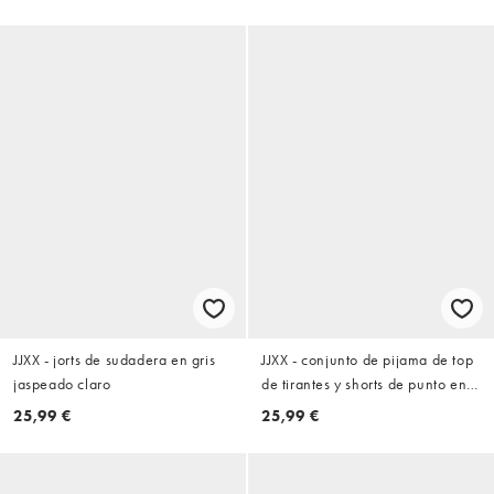
JJXX - jorts de sudadera en gris
JJXX - conjunto de pijama de top
jaspeado claro
de tirantes y shorts de punto en
negro
25,99 €
25,99 €