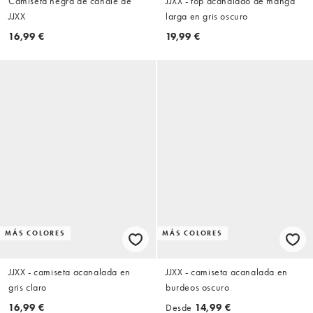
Camiseta negra de canalé de
JJXX - top acanalado de manga
JJXX
larga en gris oscuro
16,99 €
19,99 €
MÁS COLORES
MÁS COLORES
JJXX - camiseta acanalada en
JJXX - camiseta acanalada en
gris claro
burdeos oscuro
16,99 €
Desde
14,99 €