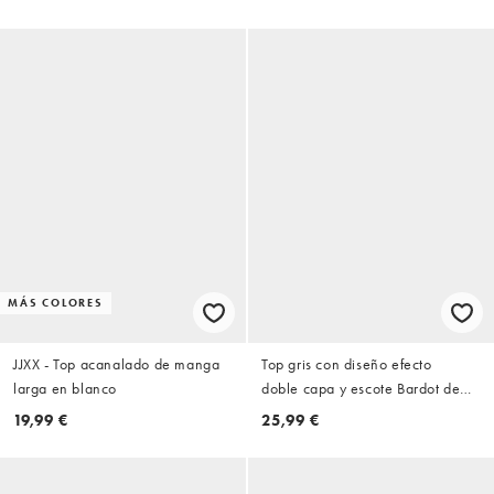
MÁS COLORES
JJXX - Top acanalado de manga
Top gris con diseño efecto
larga en blanco
doble capa y escote Bardot de
JJXX
19,99 €
25,99 €