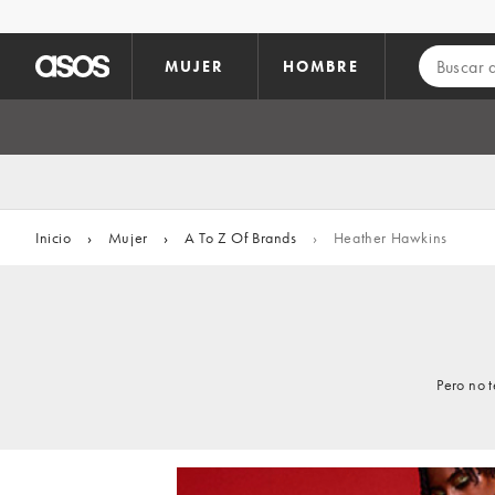
Saltar al contenido principal
MUJER
HOMBRE
Inicio
›
Mujer
›
A To Z Of Brands
›
Heather Hawkins
Pero no 