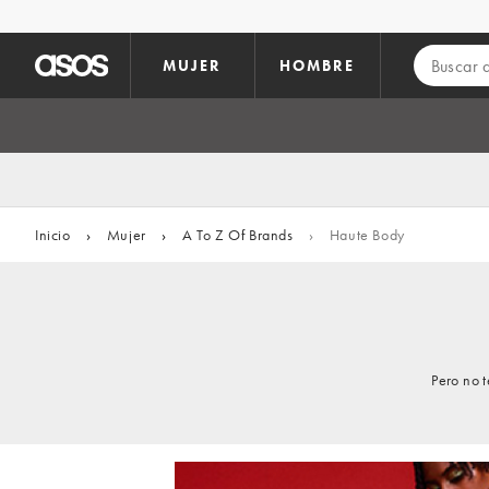
Saltar al contenido principal
MUJER
HOMBRE
Inicio
›
Mujer
›
A To Z Of Brands
›
Haute Body
Pero no 