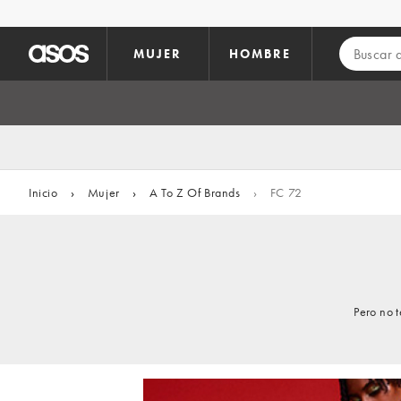
Saltar al contenido principal
MUJER
HOMBRE
Inicio
›
Mujer
›
A To Z Of Brands
›
FC 72
Pero no 