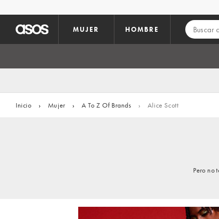
Saltar al contenido principal
MUJER
HOMBRE
Inicio
›
Mujer
›
A To Z Of Brands
›
Alice Scott
Pero no 