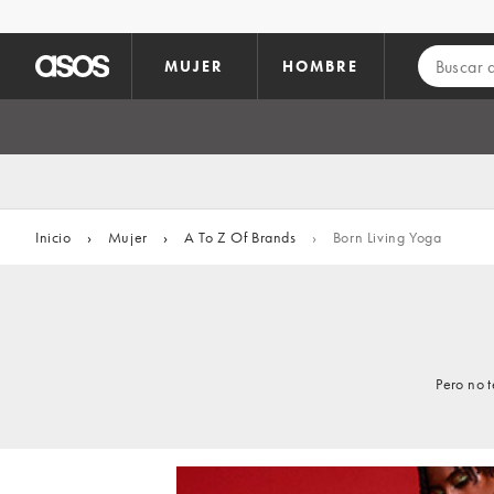
Saltar al contenido principal
MUJER
HOMBRE
Inicio
›
Mujer
›
A To Z Of Brands
›
Born Living Yoga
Pero no 