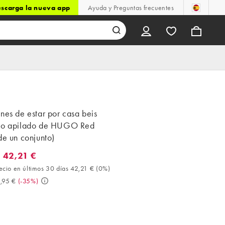
scarga la nueva app
Ayuda y Preguntas frecuentes
nes de estar por casa beis
go apilado de HUGO Red
de un conjunto)
 42,21 €
2,21 €. Mejor precio en últimos 30 días 42,21 € (0%). Antes 64,95
ecio en últimos 30 días 42,21 €
(
0%
)
,95 €
(
-35%
)