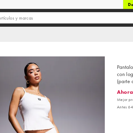
De
Pantalo
con lo
(parte 
Ahora
Ahora 4
Mejor pr
Antes 64