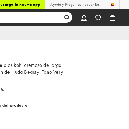
scarga la nueva app
Ayuda y Preguntas frecuentes
e ojos kohl cremoso de larga
ón de Huda Beauty: Tono Very
 €
€
s del producto