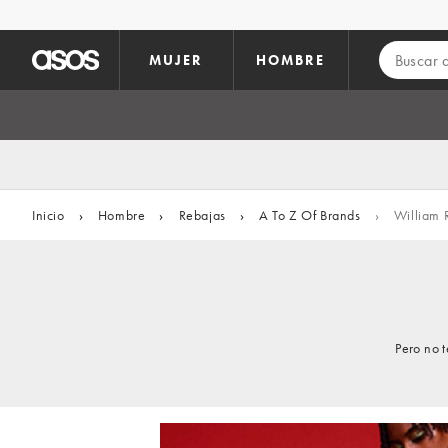
Saltar al contenido principal
MUJER
HOMBRE
Inicio
›
Hombre
›
Rebajas
›
A To Z Of Brands
›
William 
Pero no 