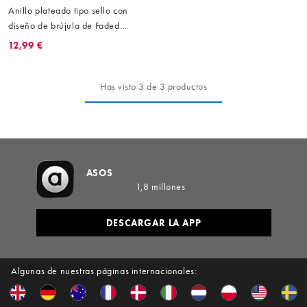
Anillo plateado tipo sello con
diseño de brújula de Faded
Future
12,99 €
Has visto 3 de 3 productos
ASOS
1,8 millones
DESCARGAR LA APP
Algunas de nuestras páginas internacionales: