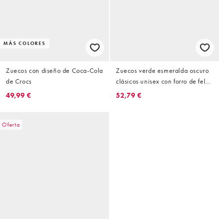
MÁS COLORES
Zuecos con diseño de Coca-Cola
Zuecos verde esmeralda oscuro
de Crocs
clásicos unisex con forro de felpa
de Crocs
49,99 €
52,79 €
Oferta