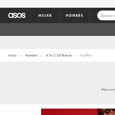
Saltar al contenido principal
MUJER
HOMBRE
Inicio
›
Hombre
›
A To Z Of Brands
›
Fujifilm
Pero no 