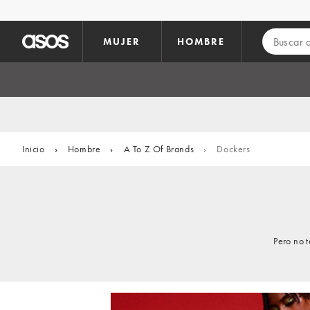
Saltar al contenido principal
MUJER
HOMBRE
Inicio
›
Hombre
›
A To Z Of Brands
›
Dockers
Pero no 