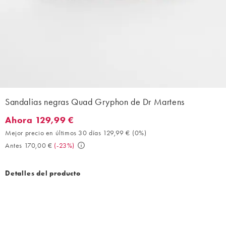
Sandalias negras Quad Gryphon de Dr Martens
Ahora 129,99 €
Ahora 129,99 €. Mejor precio en últimos 30 días 129,99 € (0%).
Mejor precio en últimos 30 días 129,99 €
(
0%
)
Antes 170,00 €
(
-23%
)
Detalles del producto