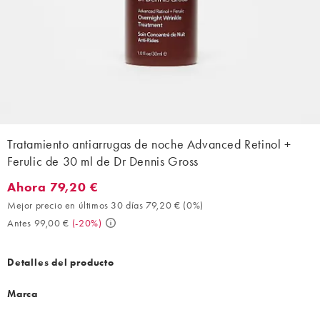
Tratamiento antiarrugas de noche Advanced Retinol +
Ferulic de 30 ml de Dr Dennis Gross
Ahora 79,20 €
Ahora 79,20 €. Mejor precio en últimos 30 días 79,20 € (0%). A
Mejor precio en últimos 30 días 79,20 €
(
0%
)
Antes 99,00 €
(
-20%
)
Detalles del producto
Marca