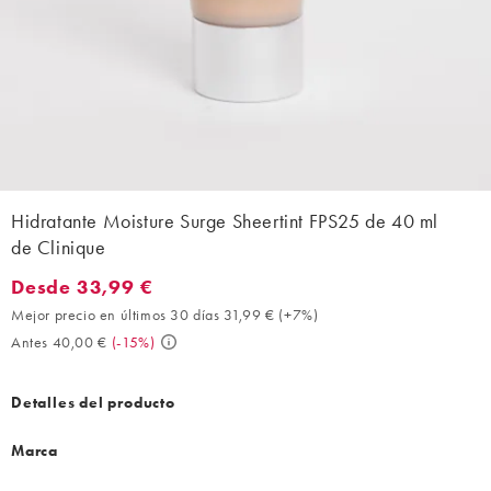
Hidratante Moisture Surge Sheertint FPS25 de 40 ml
de Clinique
Desde 33,99 €
Desde 33,99 €. Mejor precio en últimos 30 días 31,99 € (+7%). 
Mejor precio en últimos 30 días 31,99 €
(
+7%
)
Antes 40,00 €
(
-15%
)
Detalles del producto
Marca