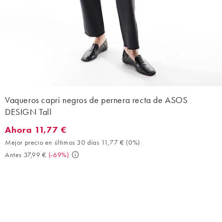
Vaqueros capri negros de pernera recta de ASOS
DESIGN Tall
Ahora 11,77 €
Ahora 11,77 €. Mejor precio en últimos 30 días 11,77 € (0%). An
Mejor precio en últimos 30 días 11,77 €
(
0%
)
Antes 37,99 €
(
-69%
)