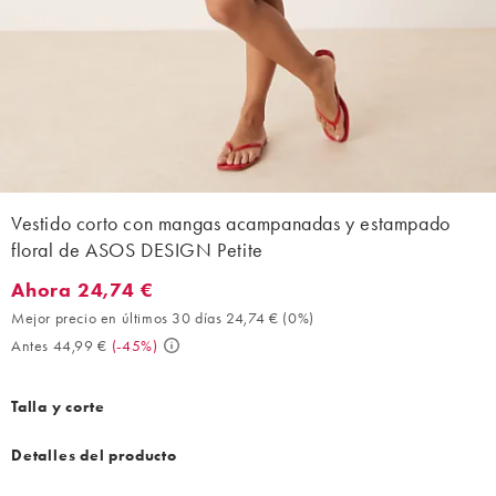
Vestido corto con mangas acampanadas y estampado
floral de ASOS DESIGN Petite
Ahora 24,74 €
Ahora 24,74 €. Mejor precio en últimos 30 días 24,74 € (0%). An
Mejor precio en últimos 30 días 24,74 €
(
0%
)
Antes 44,99 €
(
-45%
)
Talla y corte
Detalles del producto