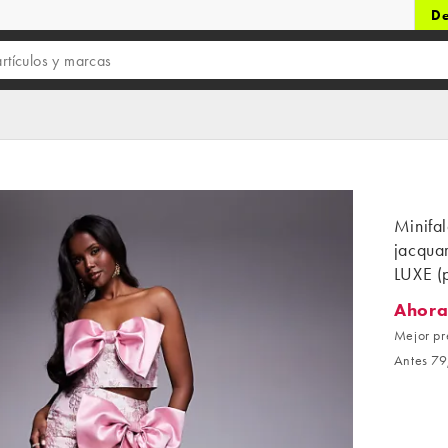
De
Minifal
jacqua
LUXE (p
Ahora
Ahora 3
Mejor pr
Antes 79