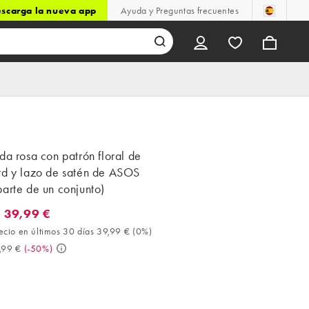
scarga la nueva app
Ayuda y Preguntas frecuentes
da rosa con patrón floral de
rd y lazo de satén de ASOS
arte de un conjunto)
 39,99 €
9,99 €. Mejor precio en últimos 30 días 39,99 € (0%). Antes 79,99
ecio en últimos 30 días 39,99 €
(
0%
)
,99 €
(
-50%
)