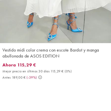
Vestido midi color crema con escote Bardot y manga
abullonada de ASOS EDITION
Ahora 115,29 €
Ahora 115,29 €. Mejor precio en últimos 30 días 115,29 € (0%). 
Mejor precio en últimos 30 días 115,29 €
(
0%
)
Antes 189,00 €
(
-39%
)