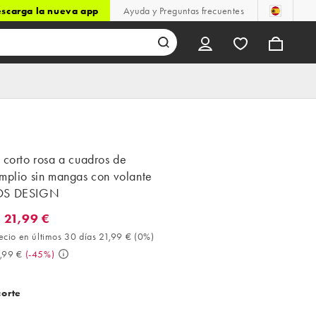
scarga la nueva app
Ayuda y Preguntas frecuentes
 corto rosa a cuadros de
mplio sin mangas con volante
OS DESIGN
 21,99 €
1,99 €. Mejor precio en últimos 30 días 21,99 € (0%). Antes 39,99
ecio en últimos 30 días 21,99 €
(
0%
)
,99 €
(
-45%
)
corte