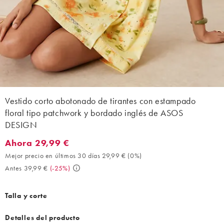
Vestido corto abotonado de tirantes con estampado
floral tipo patchwork y bordado inglés de ASOS
DESIGN
Ahora 29,99 €
Ahora 29,99 €. Mejor precio en últimos 30 días 29,99 € (0%). An
Mejor precio en últimos 30 días 29,99 €
(
0%
)
Antes 39,99 €
(
-25%
)
Talla y corte
Detalles del producto