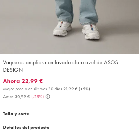
Vaqueros amplios con lavado claro azul de ASOS
DESIGN
Ahora 22,99 €
Ahora 22,99 €. Mejor precio en últimos 30 días 21,99 € (+5%). 
Mejor precio en últimos 30 días 21,99 €
(
+5%
)
Antes 30,99 €
(
-25%
)
Talla y corte
Detalles del producto