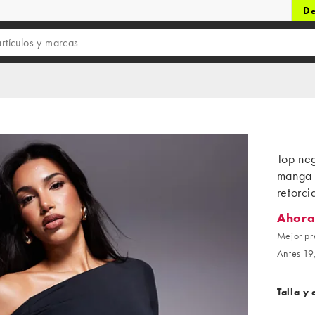
De
Top ne
manga 
retorc
Ahora
Ahora 1
Mejor pr
Antes 19
Talla y 