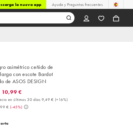
scarga la nueva app
Ayuda y Preguntas frecuentes
gro asimétrico ceñido de
larga con escote Bardot
ido de ASOS DESIGN
 10,99 €
0,99 €. Mejor precio en últimos 30 días 9,49 € (+16%). Antes 19,9
ecio en últimos 30 días 9,49 €
(
+16%
)
,99 €
(
-45%
)
corte