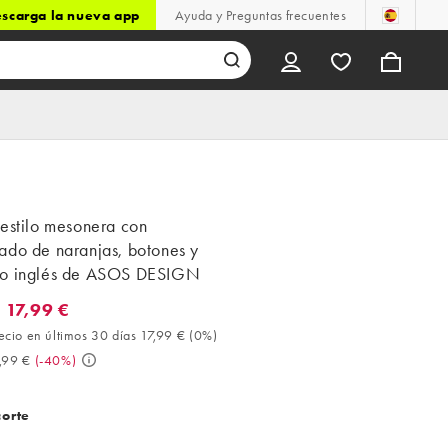
scarga la nueva app
Ayuda y Preguntas frecuentes
 estilo mesonera con
ado de naranjas, botones y
o inglés de ASOS DESIGN
 17,99 €
7,99 €. Mejor precio en últimos 30 días 17,99 € (0%). Antes 29,99 
ecio en últimos 30 días 17,99 €
(
0%
)
,99 €
(
-40%
)
corte