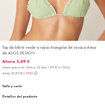
Top de bikini verde a rayas triangular de sirsaca Anna
de ASOS DESIGN
Ahora 5,49 €
Ahora 5,49 €. Mejor precio en últimos 30 días 1,99 € (+176%). 
Mejor precio en últimos 30 días 1,99 €
(
+176%
)
Antes 22,99 €
(
-76%
)
Talla y corte
Detalles del producto